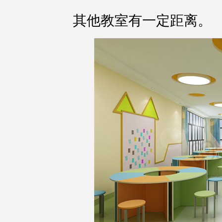
其他教室有一定距离。