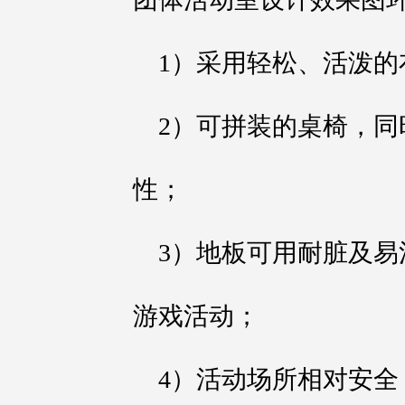
1）采用轻松、活泼的
2）可拼装的桌椅，
性；
3）地板可用耐脏及
游戏活动；
4）活动场所相对安