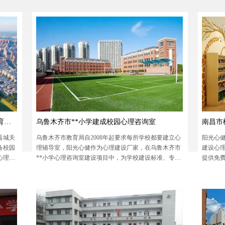
全场景的校园心理建设解决方案，助力构建青少年心理
理健康
健康防护网。
营造有
安徽省六安市**小学建成校园心理健康教育中心
乌鲁木齐市**小学建成校园心理咨询室
南昌市
县城关
乌鲁木齐市教育局自2008年起要求每所学校都要建立心
阳光心
备校园
理辅导室，阳光心健作为心理建设厂家，在乌鲁木齐市
建设心
心理辅
**小学心理咨询室建设项目中，为学校建设标准、专业
提供免
生身心
的心理咨询室，并提供相应的心理技术培训，帮助培养
务热线：40
学生多元心理思维和创新能力，关注学生身心全面发
展。