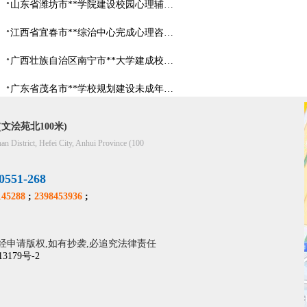
山东省​潍坊市**学院建设校园心理辅导中心
江西省宜春市**综治中心完成心理咨询室建设
广西壮族自治区南宁市**大学建成校园心理咨询室
广东省茂名市**学校规划建设未成年人辅导中心
文浍苑北100米)
han District, Hefei City, Anhui Province (100
51-268
45288
;
2398453936
;
经申请版权,如有抄袭,必追究法律责任
13179号-2