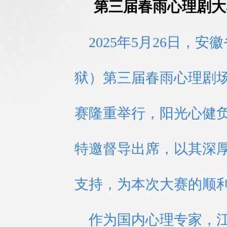
第三届春雨心理剧大
2025年5月26日，
狱）第三届春雨心理剧场
赛隆重举行，阳光心健
特邀督导出席，以其深
支持，为本次大赛的顺
作为国内心理专家，