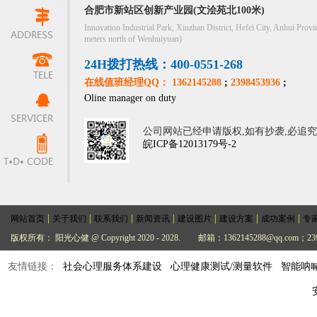
合肥市新站区创新产业园(文浍苑北100米)
Innovation Industrial Park, Xinzhan District, Hefei City, Anhui Provi
meters north of Wenhuiyuan)
24H拨打热线：400-0551-268
在线值班经理QQ： 1362145288
;
2398453936
;
Oline manager on duty
公司网站已经申请版权,如有抄袭,必追
皖ICP备12013179号-2
|
|
|
|
|
|
|
网站首页
关于我们
联系我们
新闻资讯
建设图片
建设方案
成功案例
专
版权所有： 阳光心健 @ Copyright 2020 - 2028.
邮箱：1362145288@qq.com；239
友情链接：
社会心理服务体系建设
心理健康测试/测量软件
智能呐