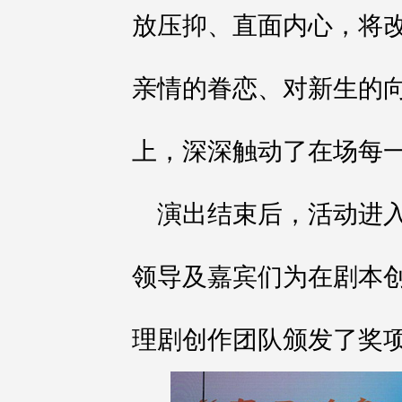
放压抑、直面内心，将
亲情的眷恋、对新生的
上，深深触动了在场每
演出结束后，活动进
领导及嘉宾们为在剧本
理剧创作团队颁发了奖