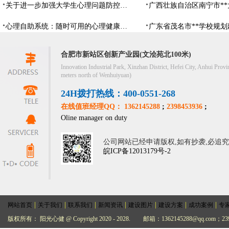
关于进一步加强大学生心理问题防控，防控大学生心理危机
心理自助系统：随时可用的心理健康自助服务平台
合肥市新站区创新产业园(文浍苑北100米)
Innovation Industrial Park, Xinzhan District, Hefei City, Anhui Provi
meters north of Wenhuiyuan)
24H拨打热线：400-0551-268
在线值班经理QQ： 1362145288
;
2398453936
;
Oline manager on duty
公司网站已经申请版权,如有抄袭,必追
皖ICP备12013179号-2
|
|
|
|
|
|
|
网站首页
关于我们
联系我们
新闻资讯
建设图片
建设方案
成功案例
专
版权所有： 阳光心健 @ Copyright 2020 - 2028.
邮箱：1362145288@qq.com；239