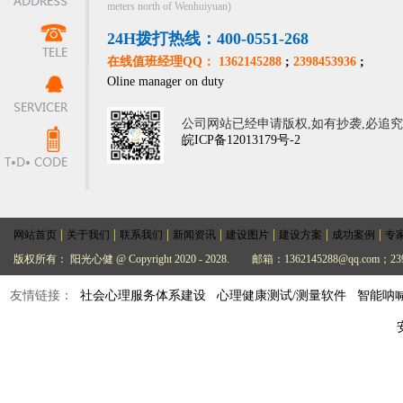
meters north of Wenhuiyuan)
24H拨打热线：400-0551-268
在线值班经理QQ： 1362145288
;
2398453936
;
Oline manager on duty
公司网站已经申请版权,如有抄袭,必追
皖ICP备12013179号-2
|
|
|
|
|
|
|
网站首页
关于我们
联系我们
新闻资讯
建设图片
建设方案
成功案例
专
版权所有： 阳光心健 @ Copyright 2020 - 2028.
邮箱：1362145288@qq.com；239
友情链接：
社会心理服务体系建设
心理健康测试/测量软件
智能呐